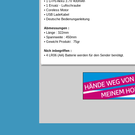
• 1 Li-Po Akku 3.7V 400mAh
• 1 Ersatz - Luftschraube
• Coreless Motor
• USB LadeKabel
• Deutsche Bedienunganleitung
Abmessungen :
• Länge : 322mm
• Spannweite : 450mm
• Gewicht Produkt : 75gr
Nich inbegriffen :
• 4 LR06 (AA) Batterie werden für den Sender benötigt.