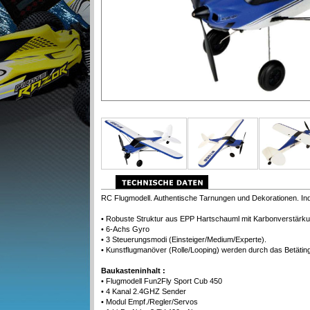
RC Flugmodell. Authentische Tarnungen und Dekorationen. In
• Robuste Struktur aus EPP Hartschauml mit Karbonverstärkun
• 6-Achs Gyro
• 3 Steuerungsmodi (Einsteiger/Medium/Experte).
• Kunstflugmanöver (Rolle/Looping) werden durch das Betätinge
Baukasteninhalt :
• Flugmodell Fun2Fly Sport Cub 450
• 4 Kanal 2.4GHZ Sender
• Modul Empf./Regler/Servos