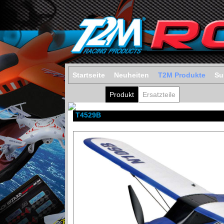
Startseite
Neuheiten
T2M Produkte
Su
Produkt
Ersatzteile
T4529B