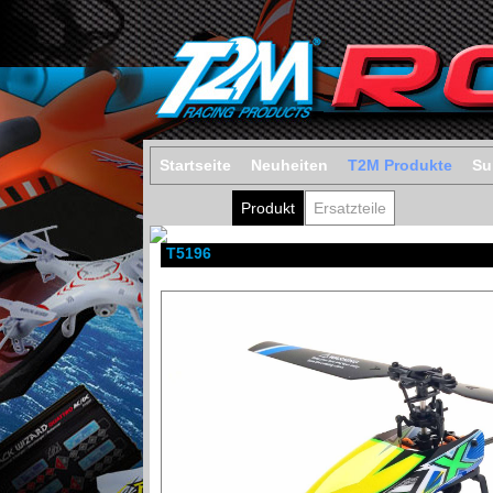
Startseite
Neuheiten
T2M Produkte
Su
Produkt
Ersatzteile
T5196