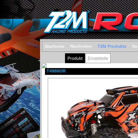
Startseite
Neuheiten
T2M Produkte
Su
Produkt
Ersatzteile
T4988OR