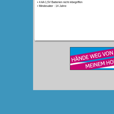
• 4 AA 1,5V Batterien nicht inbegriffen
• Mindesalter : 14 Jahre