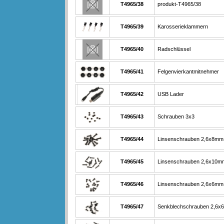
T4965/38
produkt-T4965/38
T4965/39
Karosserieklammern
T4965/40
Radschlüssel
T4965/41
Felgenvierkantmitnehmer
T4965/42
USB Lader
T4965/43
Schrauben 3x3
T4965/44
Linsenschrauben 2,6x8mm
T4965/45
Linsenschrauben 2,6x10m
T4965/46
Linsenschrauben 2,6x6mm
T4965/47
Senkblechschrauben 2,6