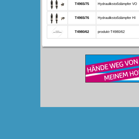
T4965/75
Hydraulikstoßdämpfer VO
T4965/76
Hydraulikstoßdämpfer HI
T4980/62
produkt-T4980/62