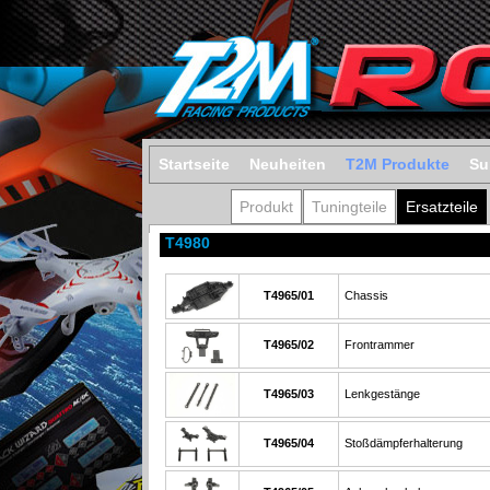
Startseite
Neuheiten
T2M Produkte
Su
Produkt
Tuningteile
Ersatzteile
T4980
T4965/01
Chassis
T4965/02
Frontrammer
T4965/03
Lenkgestänge
T4965/04
Stoßdämpferhalterung