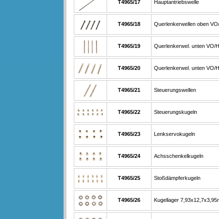
T4965/17
Hauptantriebswelle
T4965/18
Querlenkerwellen oben VO
T4965/19
Querlenkerwel. unten VO/H
T4965/20
Querlenkerwel. unten VO/H
T4965/21
Steuerungswellen
T4965/22
Steuerungskugeln
T4965/23
Lenkservokugeln
T4965/24
Achsschenkelkugeln
T4965/25
Stoßdämpferkugeln
T4965/26
Kugellager 7,93x12,7x3,9