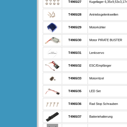
T4965/27
Kugellager 6,35x9,53x3,1
T4965/28
Antriebsgelenkwellen
T4965/29
Motorkühler
T4965/30
Motor PIRATE BUSTER
T4965/31
Lenkservo
T4965/32
ESC/Empfänger
T4965/33
Motorritzel
T4965/35
LED Set
T4965/36
Rad Stop Schrauben
T4965/37
Batteriehalterung