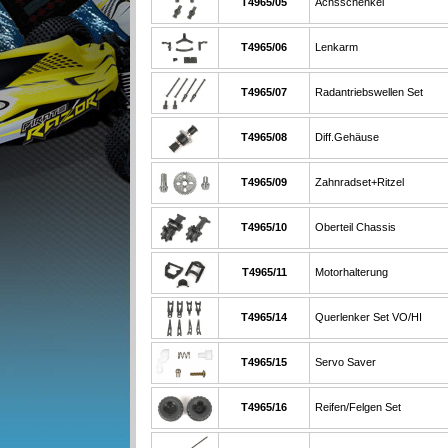
T4965/05
Achsschenkel
T4965/06
Lenkarm
T4965/07
Radantriebswellen Set
T4965/08
Diff.Gehäuse
T4965/09
Zahnradset+Ritzel
T4965/10
Oberteil Chassis
T4965/11
Motorhalterung
T4965/14
Querlenker Set VO/HI
T4965/15
Servo Saver
T4965/16
Reifen/Felgen Set