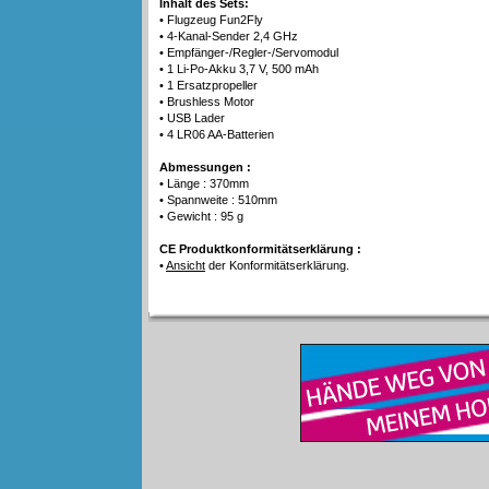
Inhalt des Sets:
• Flugzeug Fun2Fly
• 4-Kanal-Sender 2,4 GHz
• Empfänger-/Regler-/Servomodul
• 1 Li-Po-Akku 3,7 V, 500 mAh
• 1 Ersatzpropeller
• Brushless Motor
• USB Lader
• 4 LR06 AA-Batterien
Abmessungen :
• Länge : 370mm
• Spannweite : 510mm
• Gewicht : 95 g
CE Produktkonformitätserklärung :
•
Ansicht
der Konformitätserklärung.