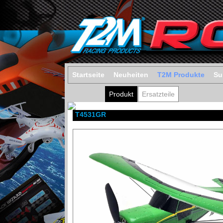
Startseite
Neuheiten
T2M Produkte
Su
Produkt
Ersatzteile
T4531GR