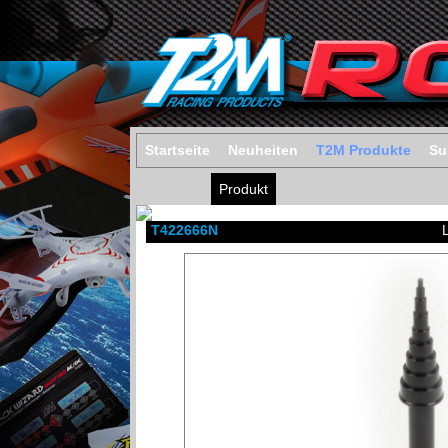
Startseite
Neuheiten
T2M Produkte
Su
Produkt
T422666N