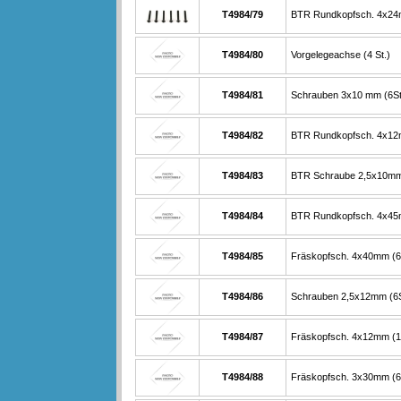
T4984/79
BTR Rundkopfsch. 4x24
T4984/80
Vorgelegeachse (4 St.)
T4984/81
Schrauben 3x10 mm (6St
T4984/82
BTR Rundkopfsch. 4x12
T4984/83
BTR Schraube 2,5x10mm 
T4984/84
BTR Rundkopfsch. 4x45
T4984/85
Fräskopfsch. 4x40mm (6
T4984/86
Schrauben 2,5x12mm (6S
T4984/87
Fräskopfsch. 4x12mm (1
T4984/88
Fräskopfsch. 3x30mm (6