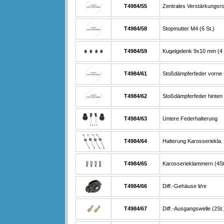
T4984/55
Zentrales Verstärkungsr
T4984/58
Stopmutter M4 (6 St.)
T4984/59
Kugelgelenk 9x10 mm (4 
T4984/61
Stoßdämpferfeder vorne 
T4984/62
Stoßdämpferfeder hinten 
T4984/63
Untere Federhalterung
T4984/64
Halterung Karosseriekla. 
T4984/65
Karosserieklammern (4St
T4984/66
Diff.-Gehäuse li/re
T4984/67
Diff.-Ausgangswelle (2St.