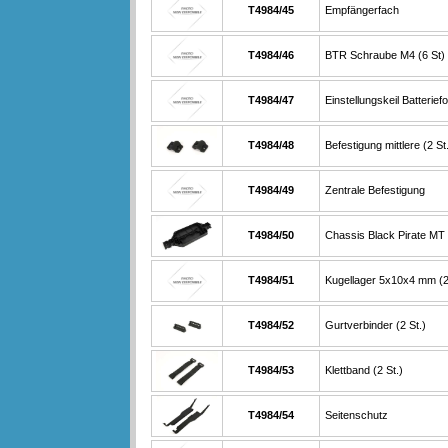
T4984/45
Empfängerfach
T4984/46
BTR Schraube M4 (6 St)
T4984/47
Einstellungskeil Batterief
T4984/48
Befestigung mittlere (2 St
T4984/49
Zentrale Befestigung
T4984/50
Chassis Black Pirate MT
T4984/51
Kugellager 5x10x4 mm (2
T4984/52
Gurtverbinder (2 St.)
T4984/53
Klettband (2 St.)
T4984/54
Seitenschutz