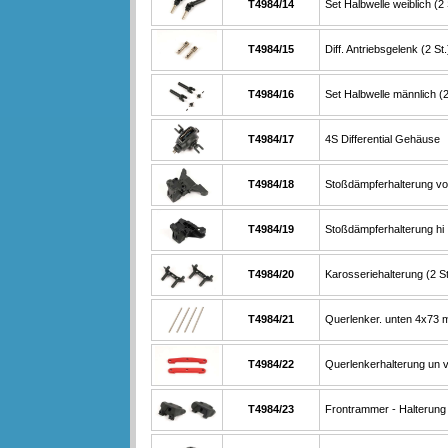
T4984/14
Set Halbwelle weiblich (2 
T4984/15
Diff. Antriebsgelenk (2 St.
T4984/16
Set Halbwelle männlich (2
T4984/17
4S Differential Gehäuse
T4984/18
Stoßdämpferhalterung vo
T4984/19
Stoßdämpferhalterung hi
T4984/20
Karosseriehalterung (2 St
T4984/21
Querlenker. unten 4x73
T4984/22
Querlenkerhalterung un v
T4984/23
Frontrammer - Halterung 