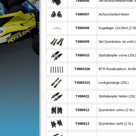
T4984/06
Set Achsschenkel+Halt. v
T4984/07
Achsschenkel hinten
T4984/08
Kugellager 12x18x4 (2 St
T4984/09
Set Querlenker ob vo/hi (
T4984/10
Stoßdämpfer vorne (2St.
T4984/100
BTR Rundkopfsch. 4x36
T4984/101
Lenkgestänge (2St.)
T4984/11
Stoßdämpfer hinten (2St.
T4984/12
Querlenker un/vo (2 St.)
T4984/13
Querlenker un/hi (2 St.)