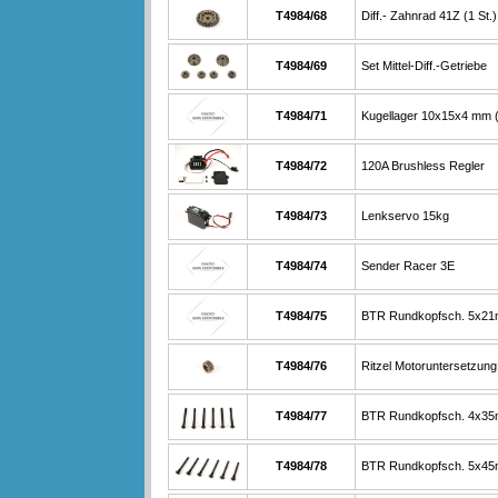
T4984/68
Diff.- Zahnrad 41Z (1 St.)
T4984/69
Set Mittel-Diff.-Getriebe
T4984/71
Kugellager 10x15x4 mm (
T4984/72
120A Brushless Regler
T4984/73
Lenkservo 15kg
T4984/74
Sender Racer 3E
T4984/75
BTR Rundkopfsch. 5x21
T4984/76
Ritzel Motoruntersetzun
T4984/77
BTR Rundkopfsch. 4x35
T4984/78
BTR Rundkopfsch. 5x45