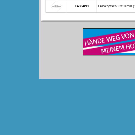
T4984/99
Fräskopfsch. 3x10 mm (1