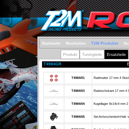
Startseite
Neuheiten
T2M Produkte
Su
Produkt
Tuningteile
Ersatzteile
T4984GR
T4984/01
Radmutter 17 mm 4 Stüc
T4984/03
Radsechskant 17 mm 4 
T4984/04
Kugellager 8x14x4 mm 2 
T4984/05
Set Achsschenkel+Halt. vo