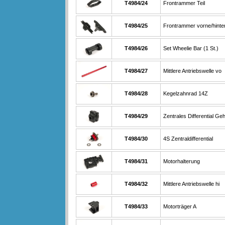
T4984/24
Frontrammer Teil
T4984/25
Frontrammer vorne/hinte
T4984/26
Set Wheelie Bar (1 St.)
T4984/27
Mittlere Antriebswelle vo
T4984/28
Kegelzahnrad 14Z
T4984/29
Zentrales Differential G
T4984/30
4S Zentraldifferential
T4984/31
Motorhalterung
T4984/32
Mittlere Antriebswelle hi
T4984/33
Motorträger A