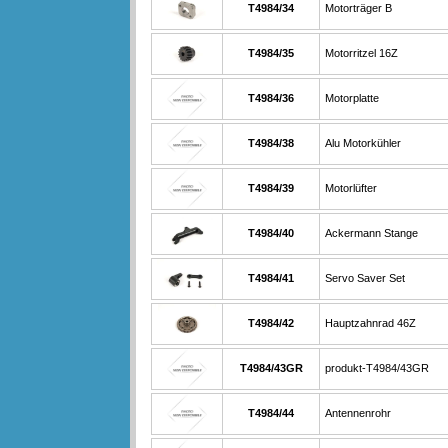
T4984/34
Motorträger B
T4984/35
Motorritzel 16Z
T4984/36
Motorplatte
T4984/38
Alu Motorkühler
T4984/39
Motorlüfter
T4984/40
Ackermann Stange
T4984/41
Servo Saver Set
T4984/42
Hauptzahnrad 46Z
T4984/43GR
produkt-T4984/43GR
T4984/44
Antennenrohr