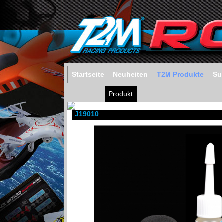
Startseite
Neuheiten
T2M Produkte
Su
Produkt
J19010