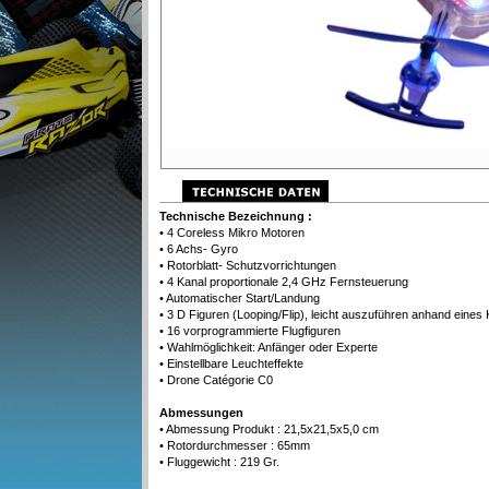
Technische Bezeichnung :
• 4 Coreless Mikro Motoren
• 6 Achs- Gyro
• Rotorblatt- Schutzvorrichtungen
• 4 Kanal proportionale 2,4 GHz Fernsteuerung
• Automatischer Start/Landung
• 3 D Figuren (Looping/Flip), leicht auszuführen anhand eine
• 16 vorprogrammierte Flugfiguren
• Wahlmöglichkeit: Anfänger oder Experte
• Einstellbare Leuchteffekte
• Drone Catégorie C0
Abmessungen
• Abmessung Produkt : 21,5x21,5x5,0 cm
• Rotordurchmesser : 65mm
• Fluggewicht : 219 Gr.