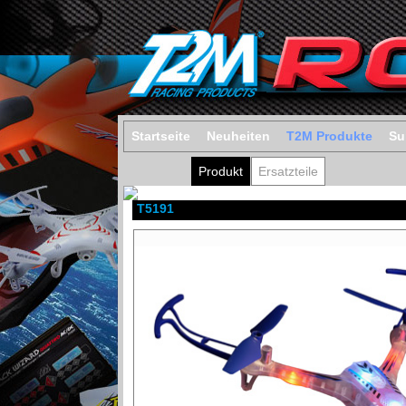
Startseite
Neuheiten
T2M Produkte
Su
Produkt
Ersatzteile
T5191