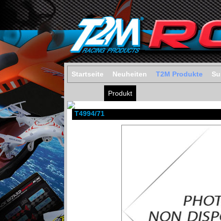
Startseite
Neuheiten
T2M Produkte
Su
Produkt
T4994/71