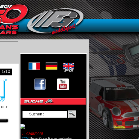
1/10
e XT-C
02/06/2025
T2M
Neue Pirate Racer verfugbar