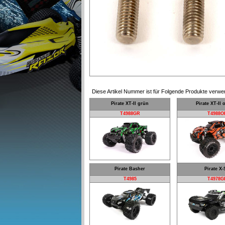
Diese Artikel Nummer ist für Folgende Produkte verwe
Pirate XT-II grün
Pirate XT-II
T4988GR
T4988O
Pirate Basher
Pirate X
T4985
T4978G