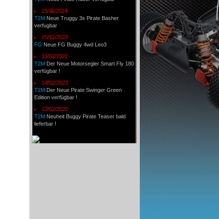
15/11/2024
T2M
Neue Truggy 3s Pirate Basher
verfugbar
15/12/2023
FG
Neue FG Buggy 4wd Leo3
10/02/2022
T2M
Der Neue Motorsegler Smart Fly 180
verfügbar !
14/02/2023
T2M
Der Neue Pirate Swinger Green
Edition verfügbar !
12/02/2020
T2M
Neuheit Buggy Pirate Teaser bald
lieferbar !