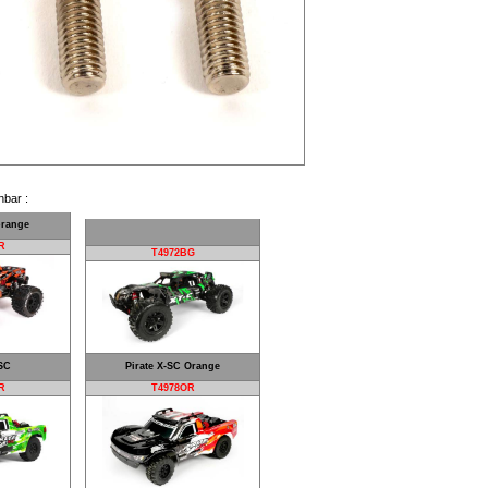
nbar :
 orange
R
T4972BG
-SC
Pirate X-SC Orange
R
T4978OR