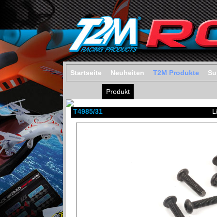
Startseite
Neuheiten
T2M Produkte
Su
Produkt
T4985/31
L