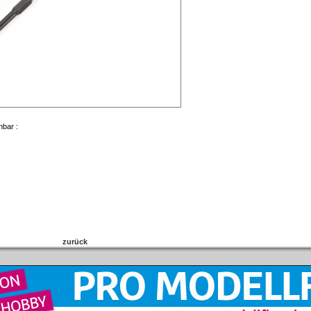
nbar :
zurück