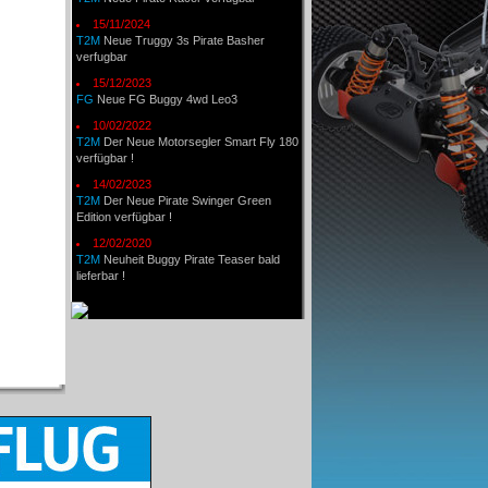
15/11/2024
T2M
Neue Truggy 3s Pirate Basher
verfugbar
15/12/2023
FG
Neue FG Buggy 4wd Leo3
10/02/2022
T2M
Der Neue Motorsegler Smart Fly 180
verfügbar !
14/02/2023
T2M
Der Neue Pirate Swinger Green
Edition verfügbar !
12/02/2020
T2M
Neuheit Buggy Pirate Teaser bald
lieferbar !