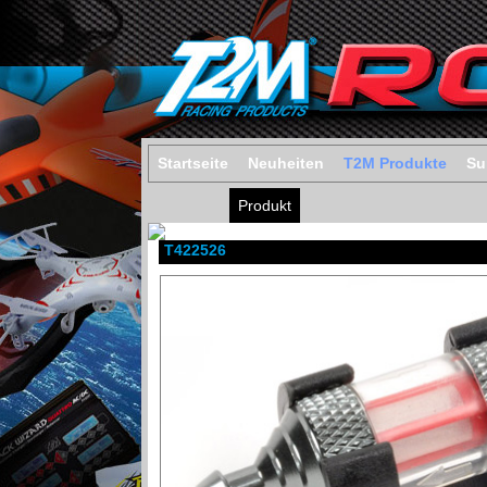
Startseite
Neuheiten
T2M Produkte
Su
Produkt
T422526