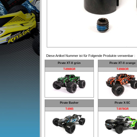
Diese Artikel Nummer ist für Folgende Produkte verwenbar :
Pirate XT-II grün
Pirate XT-II orange
T4988GR
T4988OR
Pirate Basher
Pirate X-SC
T4985
T4978GR