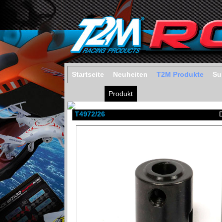
Startseite
Neuheiten
T2M Produkte
Su
Produkt
T4972/26
D