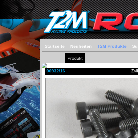
Startseite
Neuheiten
T2M Produkte
Su
Produkt
06932/16
Zyl