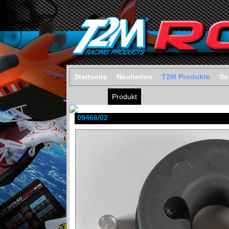
Startseite
Neuheiten
T2M Produkte
Su
Produkt
09466/02