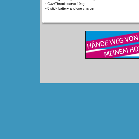
• Gaz/Throttle servo 10kg
• 8 stick battery and one charger