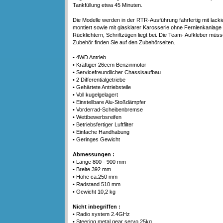
Tankfüllung etwa 45 Minuten.
Die Modelle werden in der RTR-Ausführung fahrfertig mit lackie
montiert sowie mit glasklarer Karosserie ohne Fernlenkanlage 
Rücklichtern, Schriftzügen liegt bei. Die Team- Aufkleber müs
Zubehör finden Sie auf den Zubehörseiten.
• 4WD Antrieb
• Kräftiger 26ccm Benzinmotor
• Servicefreundlicher Chassisaufbau
• 2 Differentialgetriebe
• Gehärtete Antriebsteile
• Voll kugelgelagert
• Einstellbare Alu-Stoßdämpfer
• Vorderrad-Scheibenbremse
• Wettbewerbsreifen
• Betriebsfertiger Luftfilter
• Einfache Handhabung
• Geringes Gewicht
Abmessungen :
• Länge 800 - 900 mm
• Breite 392 mm
• Höhe ca.250 mm
• Radstand 510 mm
• Gewicht 10,2 kg
Nicht inbegriffen :
• Radio system 2.4GHz
• Steering metal gear servo 25kg