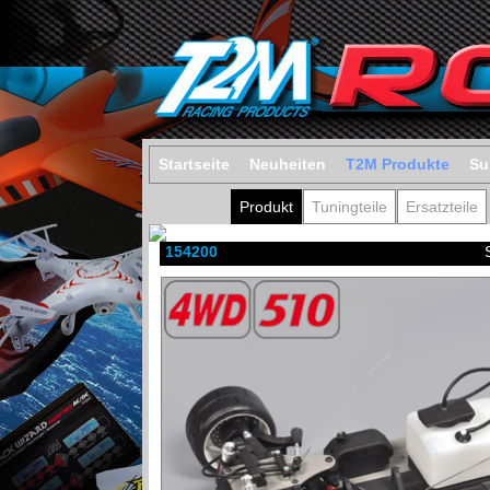
Startseite
Neuheiten
T2M Produkte
Su
Produkt
Tuningteile
Ersatzteile
154200