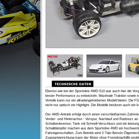
Ebenso wie bei der Sportsline 4WD-510 war auch hier die Vor
bester Performance zu entwickeln. Maximale Traktion sowie e
Vorteile kann nur ein allradangetriebenes Modell bieten. Die FG
nicht nur optisch ein Highlight. Die Modelle besitzen auch ein 
Der 4WD-Antrieb erfolgt durch einen verschleißarmen Zahnriem
Vorder- und Hinterachse - Vorspur, Nachlauf und Radsturz an 
Scheibenbremse, Tank mit Schnell-Verschluss und ein leistu
Schalldämpfer machen aus dem Sportsline 4WD ein hochwerti
Fahreigenschaften. Zum Betrieb wird 2-Takt Benzin-Ölgemisch
Zugstarteinrichtung kann der Motor ohne Fremdstarthilfe probl