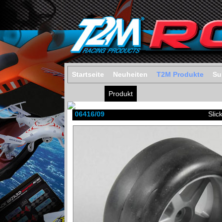
Startseite
Neuheiten
T2M Produkte
Su
Produkt
06416/09
Slic