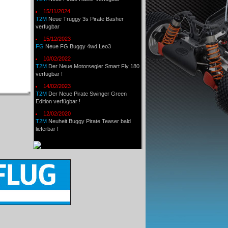
15/11/2024
T2M
Neue Truggy 3s Pirate Basher
verfugbar
15/12/2023
FG
Neue FG Buggy 4wd Leo3
10/02/2022
T2M
Der Neue Motorsegler Smart Fly 180
verfügbar !
14/02/2023
T2M
Der Neue Pirate Swinger Green
Edition verfügbar !
12/02/2020
T2M
Neuheit Buggy Pirate Teaser bald
lieferbar !