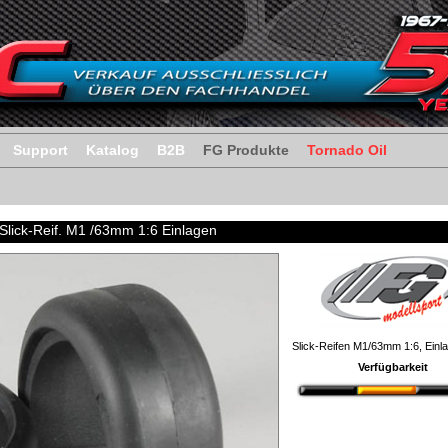
Support
Katalog
B2B
FG Produkte
Tornado Oil
Slick-Reif. M1 /63mm 1:6 Einlagen
Slick-Reifen M1/63mm 1:6, Einla
Verfügbarkeit