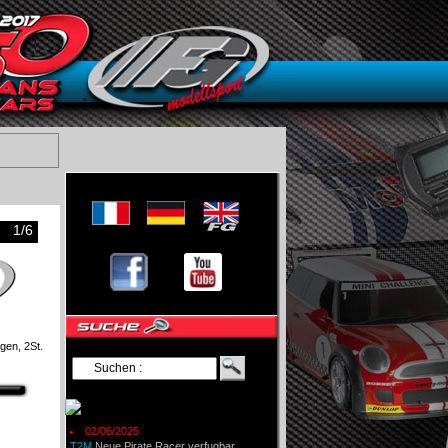
1/6
gen, 2St.
02/06/2025
T2M
Neue Pirate Racer verfugbar