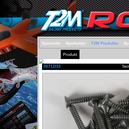
Startseite
Neuheiten
T2M Produkte
Su
Produkt
06712/32
Sen