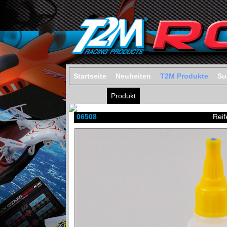
Startseite
Neuheiten
T2M Produkte
Su
Produkt
06508
Reif