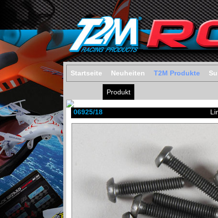
Startseite
Neuheiten
T2M Produkte
Su
Produkt
06925/18
Li