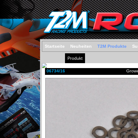
Startseite
Neuheiten
T2M Produkte
Su
Produkt
06734/16
Growe