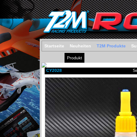
Startseite
Neuheiten
T2M Produkte
Su
Produkt
CY2028
Se