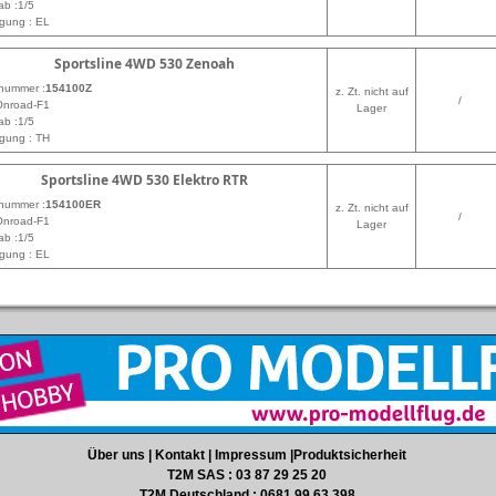
ab :1/5
gung : EL
Sportsline 4WD 530 Zenoah
lnummer :
154100Z
z. Zt. nicht auf
/
Onroad-F1
Lager
ab :1/5
gung : TH
Sportsline 4WD 530 Elektro RTR
lnummer :
154100ER
z. Zt. nicht auf
/
Onroad-F1
Lager
ab :1/5
gung : EL
Über uns
|
Kontakt
|
Impressum
|
Produktsicherheit
T2M SAS : 03 87 29 25 20
T2M Deutschland : 0681 99 63 398