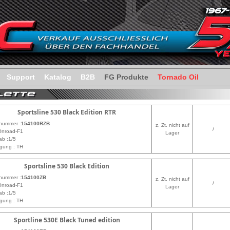
Support
Katalog
B2B
FG Produkte
Tornado Oil
Sportsline 530 Black Edition RTR
lnummer :
154100RZB
z. Zt. nicht auf
/
Onroad-F1
Lager
ab :1/5
gung : TH
Sportsline 530 Black Edition
lnummer :
154100ZB
z. Zt. nicht auf
/
Onroad-F1
Lager
ab :1/5
gung : TH
Sportline 530E Black Tuned edition