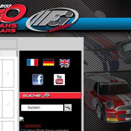
/
/
02/06/2025
T2M
Neue Pirate Racer verfugbar