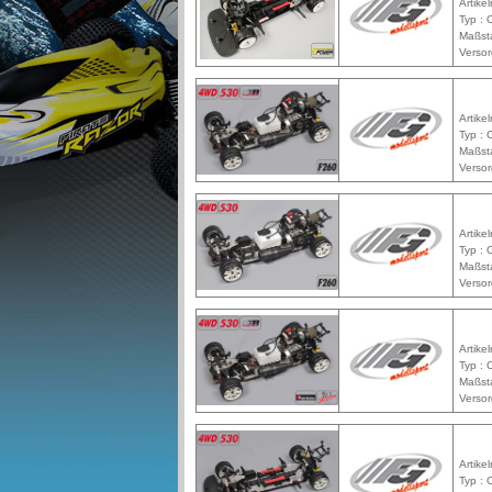
Artike
Typ : 
Maßst
Versor
Artike
Typ : 
Maßst
Versor
Artike
Typ : 
Maßst
Versor
Artike
Typ : 
Maßst
Versor
Artike
Typ : 