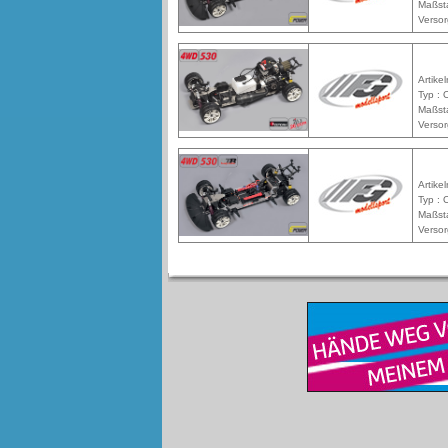
Maßst
Versor
Artike
Typ : 
Maßst
Versor
Artike
Typ : 
Maßst
Versor