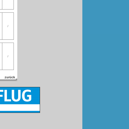
/
/
zurück