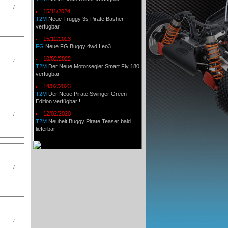
/
15/11/2024
T2M
Neue Truggy 3s Pirate Basher
verfugbar
15/12/2023
FG
Neue FG Buggy 4wd Leo3
10/02/2022
/
T2M
Der Neue Motorsegler Smart Fly 180
verfügbar !
14/02/2023
T2M
Der Neue Pirate Swinger Green
Edition verfügbar !
12/02/2020
/
T2M
Neuheit Buggy Pirate Teaser bald
lieferbar !
/
/