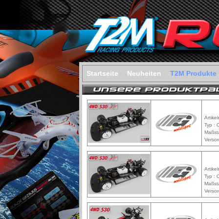
Startseite
Neuheiten
T2M Produkte
Artike
Typ : 
Maßst
Versor
Artike
Typ : 
Maßst
Versor