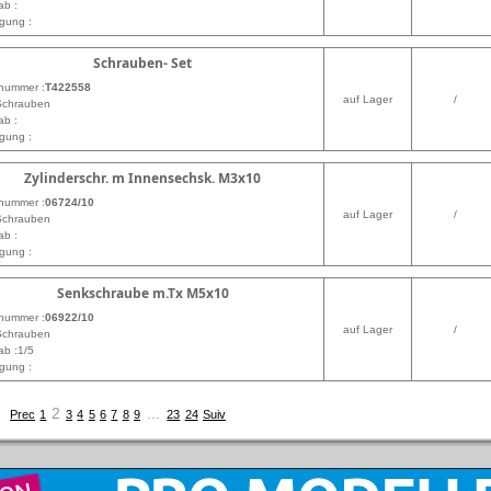
ab :
gung :
Schrauben- Set
lnummer :
T422558
auf Lager
/
 Schrauben
ab :
gung :
Zylinderschr. m Innensechsk. M3x10
lnummer :
06724/10
auf Lager
/
 Schrauben
ab :
gung :
Senkschraube m.Tx M5x10
lnummer :
06922/10
auf Lager
/
 Schrauben
ab :1/5
gung :
2
...
Prec
1
3
4
5
6
7
8
9
23
24
Suiv