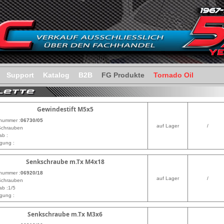
Support
Katalog
B2B
FG Produkte
Tornado Oil
Gewindestift M5x5
lnummer :
06730/05
auf Lager
/
 Schrauben
ab :
gung :
Senkschraube m.Tx M4x18
lnummer :
06920/18
auf Lager
/
 Schrauben
ab :1/5
gung :
Senkschraube m.Tx M3x6