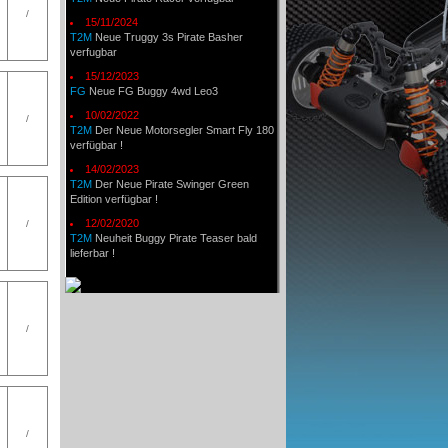
/
15/11/2024
T2M
Neue Truggy 3s Pirate Basher
verfugbar
15/12/2023
FG
Neue FG Buggy 4wd Leo3
10/02/2022
/
T2M
Der Neue Motorsegler Smart Fly 180
verfügbar !
14/02/2023
T2M
Der Neue Pirate Swinger Green
Edition verfügbar !
12/02/2020
/
T2M
Neuheit Buggy Pirate Teaser bald
lieferbar !
/
/