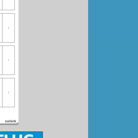
/
/
/
zurück