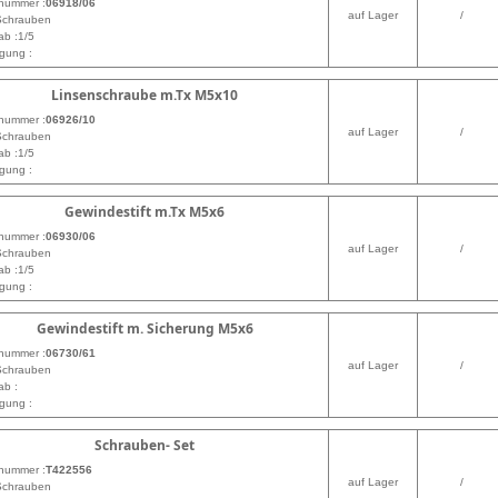
lnummer :
06918/06
auf Lager
/
 Schrauben
ab :1/5
gung :
Linsenschraube m.Tx M5x10
lnummer :
06926/10
auf Lager
/
 Schrauben
ab :1/5
gung :
Gewindestift m.Tx M5x6
lnummer :
06930/06
auf Lager
/
 Schrauben
ab :1/5
gung :
Gewindestift m. Sicherung M5x6
lnummer :
06730/61
auf Lager
/
 Schrauben
ab :
gung :
Schrauben- Set
lnummer :
T422556
auf Lager
/
 Schrauben