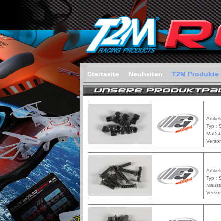
Startseite
Neuheiten
T2M Produkte
Artike
Typ :
Maßst
Versor
Artike
Typ :
Maßst
Versor