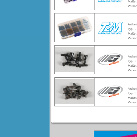
Maßst
Versor
Artike
Typ :
Maßst
Versor
Artike
Typ :
Maßst
Versor
Artike
Typ :
Maßst
Versor