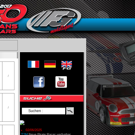
/
/
02/06/2025
T2M
Neue Pirate Racer verfugbar