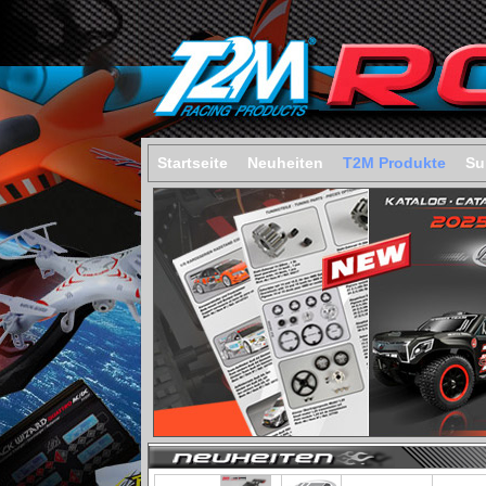
Startseite
Neuheiten
T2M Produkte
Su