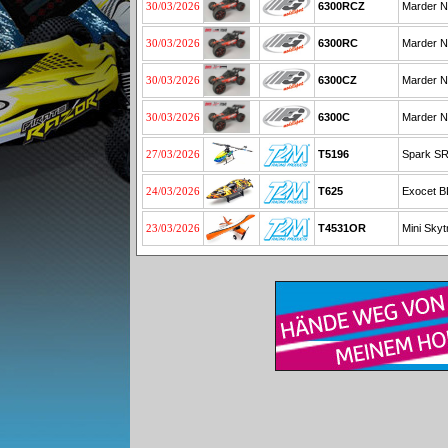
6300RCZ
Marder 
30/03/2026
6300RC
Marder 
30/03/2026
6300CZ
Marder N
30/03/2026
6300C
Marder N
30/03/2026
T5196
Spark S
27/03/2026
T625
Exocet 
24/03/2026
T4531OR
Mini Skyt
23/03/2026